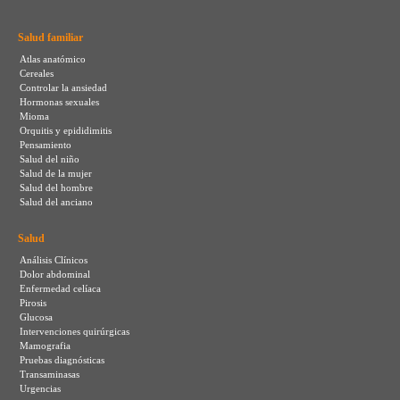
Salud familiar
Atlas anatómico
Cereales
Controlar la ansiedad
Hormonas sexuales
Mioma
Orquitis y epididimitis
Pensamiento
Salud del niño
Salud de la mujer
Salud del hombre
Salud del anciano
Salud
Análisis Clínicos
Dolor abdominal
Enfermedad celíaca
Pirosis
Glucosa
Intervenciones quirúrgicas
Mamografia
Pruebas diagnósticas
Transaminasas
Urgencias