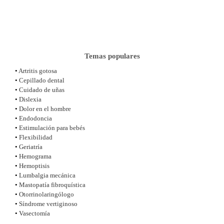
Temas populares
•
Artritis gotosa
•
Cepillado dental
•
Cuidado de uñas
•
Dislexia
•
Dolor en el hombre
•
Endodoncia
•
Estimulación para bebés
•
Flexibilidad
•
Geriatría
•
Hemograma
•
Hemoptisis
•
Lumbalgia mecánica
•
Mastopatía fibroquística
•
Otorrinolaringólogo
•
Síndrome vertiginoso
•
Vasectomía