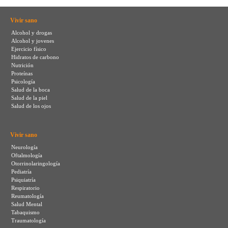
Vivir sano
Alcohol y drogas
Alcohol y jovenes
Ejercicio físico
Hidratos de carbono
Nutrición
Proteínas
Psicología
Salud de la boca
Salud de la piel
Salud de los ojos
Vivir sano
Neurología
Oftalmología
Otorrinolaringología
Pediatría
Psiquiatría
Respiratorio
Reumatología
Salud Mental
Tabaquismo
Traumatología