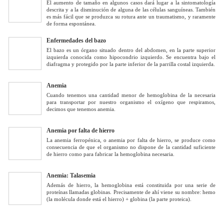
El aumento de tamaño en algunos casos dará lugar a la sintomatología
descrita y a la disminución de alguna de las células sanguíneas. También
es más fácil que se produzca su rotura ante un traumatismo, y raramente
de forma espontánea.
Enfermedades del bazo
El bazo es un órgano situado dentro del abdomen, en la parte superior
izquierda conocida como hipocondrio izquierdo. Se encuentra bajo el
diafragma y protegido por la parte inferior de la parrilla costal izquierda.
Anemia
Cuando tenemos una cantidad menor de hemoglobina de la necesaria
para transportar por nuestro organismo el oxígeno que respiramos,
decimos que tenemos anemia.
Anemia por falta de hierro
La anemia ferropénica, o anemia por falta de hierro, se produce como
consecuencia de que el organismo no dispone de la cantidad suficiente
de hierro como para fabricar la hemoglobina necesaria.
Anemia: Talasemia
Además de hierro, la hemoglobina está constituida por una serie de
proteínas llamadas globinas. Precisamente de ahí viene su nombre: hemo
(la molécula donde está el hierro) + globina (la parte proteica).