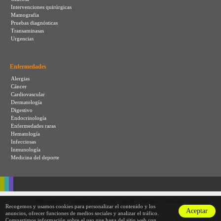
Intervenciones quirúrgicas
Mamografia
Pruebas diagnósticas
Transaminasas
Urgencias
Enfermedades
Alergias
Cáncer
Cardiovascular
Dermatología
Digestivo
Endocrinología
Enfermedades raras
Hematología
Infecciosas
Inmunología
Medicina del deporte
Saludalia es un completo portal sobre salud, bienestar y medicina.
Recogemos y usamos cookies para personalizar el contenido y los
Aceptar
© Prohibida la copia de cualquier contenido sin autorización.
anuncios, ofrecer funciones de medios sociales y analizar el tráfico.
Compartimos información sobre el uso que haga del sitio web con