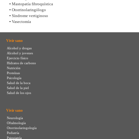
•
Mastopatía fibroquística
•
Otorrinolaringólogo
•
Síndrome vertiginoso
•
Vasectomía
Vivir sano
Alcohol y drogas
Alcohol y jovenes
Ejercicio físico
Hidratos de carbono
Nutrición
Proteínas
Psicología
Salud de la boca
Salud de la piel
Salud de los ojos
Vivir sano
Neurología
Oftalmología
Otorrinolaringología
Pediatría
Psiquiatría