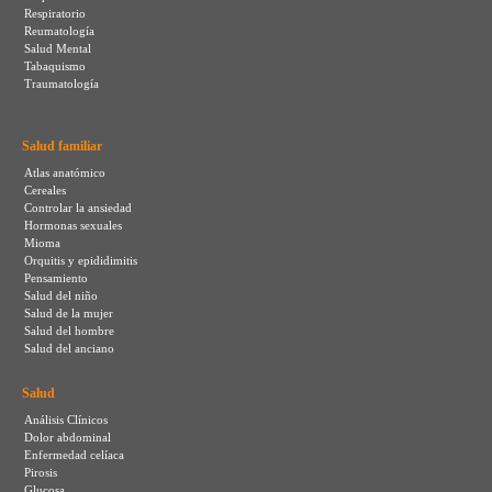
Respiratorio
Reumatología
Salud Mental
Tabaquismo
Traumatología
Salud familiar
Atlas anatómico
Cereales
Controlar la ansiedad
Hormonas sexuales
Mioma
Orquitis y epididimitis
Pensamiento
Salud del niño
Salud de la mujer
Salud del hombre
Salud del anciano
Salud
Análisis Clínicos
Dolor abdominal
Enfermedad celíaca
Pirosis
Glucosa