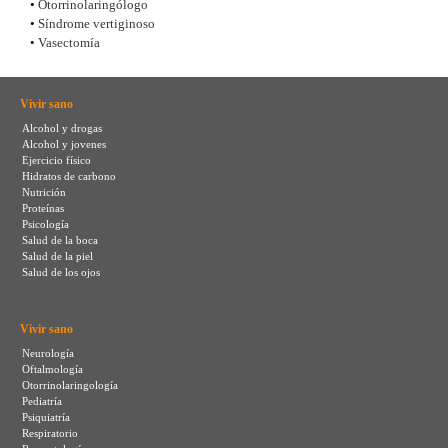
•
Otorrinolaringólogo
•
Síndrome vertiginoso
•
Vasectomía
Vivir sano
Alcohol y drogas
Alcohol y jovenes
Ejercicio físico
Hidratos de carbono
Nutrición
Proteínas
Psicología
Salud de la boca
Salud de la piel
Salud de los ojos
Vivir sano
Neurología
Oftalmología
Otorrinolaringología
Pediatría
Psiquiatría
Respiratorio