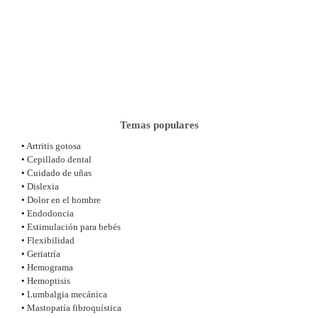
Temas populares
•
Artritis gotosa
•
Cepillado dental
•
Cuidado de uñas
•
Dislexia
•
Dolor en el hombre
•
Endodoncia
•
Estimulación para bebés
•
Flexibilidad
•
Geriatría
•
Hemograma
•
Hemoptisis
•
Lumbalgia mecánica
•
Mastopatía fibroquística