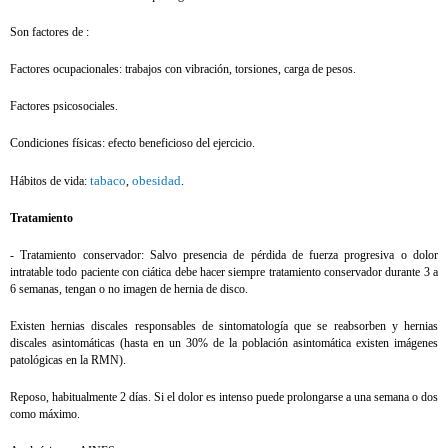
Son factores de :
Factores ocupacionales: trabajos con vibración, torsiones, carga de pesos.
Factores psicosociales.
Condiciones físicas: efecto beneficioso del ejercicio.
tabaco
obesidad
Hábitos de vida:
,
.
Tratamiento
- Tratamiento conservador: Salvo presencia de pérdida de fuerza progresiva o dolor
intratable todo paciente con ciática debe hacer siempre tratamiento conservador durante 3 a
6 semanas, tengan o no imagen de hernia de disco.
Existen hernias discales responsables de sintomatología que se reabsorben y hernias
discales asintomáticas (hasta en un 30% de la población asintomática existen imágenes
patológicas en la RMN).
Reposo, habitualmente 2 días. Si el dolor es intenso puede prolongarse a una semana o dos
como máximo.