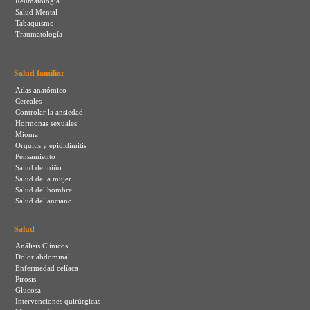
Reumatología
Salud Mental
Tabaquismo
Traumatología
Salud familiar
Atlas anatómico
Cereales
Controlar la ansiedad
Hormonas sexuales
Mioma
Orquitis y epididimitis
Pensamiento
Salud del niño
Salud de la mujer
Salud del hombre
Salud del anciano
Salud
Análisis Clínicos
Dolor abdominal
Enfermedad celíaca
Pirosis
Glucosa
Intervenciones quirúrgicas