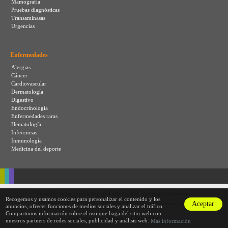
Mamografia
Pruebas diagnósticas
Transaminasas
Urgencias
Enfermedades
Alergias
Cáncer
Cardiovascular
Dermatología
Digestivo
Endocrinología
Enfermedades raras
Hematología
Infecciosas
Inmunología
Medicina del deporte
Saludalia es un completo portal sobre salud, bienestar y medicina.
Recogemos y usamos cookies para personalizar el contenido y los
Aceptar
© Prohibida la copia de cualquier contenido sin autorización.
anuncios, ofrecer funciones de medios sociales y analizar el tráfico.
Compartimos información sobre el uso que haga del sitio web con
|
|
Quiénes somos
Contacto
Aviso legal
nuestros partners de redes sociales, publicidad y análisis web.
Más información