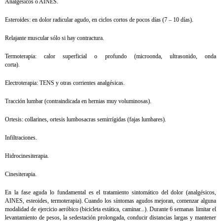
Analgésicos o AINES.
Esteroides: en dolor radicular agudo, en ciclos cortos de pocos días (7 – 10 días).
Relajante muscular sólo si hay contractura.
Termoterapia: calor superficial o profundo (microonda, ultrasonido, onda
corta).
Electroterapia: TENS y otras corrientes analgésicas.
Tracción lumbar (contraindicada en hernias muy voluminosas).
Ortesis: collarines, ortesis lumbosacras semirrígidas (fajas lumbares).
Infiltraciones.
Hidrocinesiterapia.
Cinesiterapia.
En la fase aguda lo fundamental es el tratamiento sintomático del dolor (analgésicos,
AINES, esteoides, termoterapia). Cuando los síntomas agudos mejoran, comenzar alguna
modalidad de ejercicio aeróbico (bicicleta estática, caminar...). Durante 6 semanas limitar el
levantamiento de pesos, la sedestación prolongada, conducir distancias largas y mantener