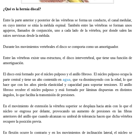
¿Qué es la hernia discal?
Entre la parte anterior y posterior de las vértebras se forma un conducto, el canal medular,
en cuyo interior se sitúa la médula espinal. También entre las vértebras se forman unos
agujeros, llamados de conjunción, uno a cada lado de la vértebra, por donde salen las
raíces nerviosas desde la médula.
Durante los movimientos vertebrales el disco se comporta como un amortiguador.
Entre las vértebras existe una estructura, el disco intervertebral, que tiene una función de
amortiguación.
El disco está formado por el núcleo pulposo y el anillo fibroso. El núcleo pulposo ocupa la
agua
parte central y tiene un alto contenido en
, que va disminuyendo con la edad, lo que
hace que con los años pierda elasticidad y capacidad para soportar tensiones. El anillo
fibroso recubre el núcleo pulposo y está formado por láminas dispuestas en distintos
ángulos, lo que facilita la transmisión de presiones.
En el movimiento de extensión la vértebra superior se desplaza hacia atrás con lo que el
núcleo se engrosa por delante, provocando un aumento de presiones en las fibras
anteriores del anillo que cuando alcanzan su umbral de tolerancia hacen que dicha vértebra
recupere la posición previa.
En flexión ocurre lo contrario y en los movimientos de inclinación lateral, el núcleo se