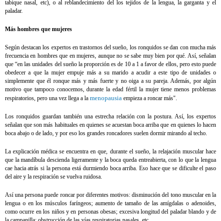
tabique nasal, etc), o al reblandecimiento del los tejidos de la lengua, la garganta y el
paladar.
Más hombres que mujeres
Según destacan los expertos en trastornos del sueño, los ronquidos se dan con mucha más
frecuencia en hombres que en mujeres, aunque no se sabe muy bien por qué. Así, señalan
que “en las unidades del sueño la proporción es de 10 a 1 a favor de ellos, pero esto puede
obedecer a que la mujer empuje más a su marido a acudir a este tipo de unidades o
simplemente que él ronque más y más fuerte y no oiga a su pareja. Además, por algún
motivo que tampoco conocemos, durante la edad fértil la mujer tiene menos problemas
menopausia
respiratorios, pero una vez llega a la
empieza a roncar más".
Los ronquidos guardan también una estrecha relación con la postura. Así, los expertos
señalan que son más habituales en quienes se acuestan boca arriba que en quienes lo hacen
boca abajo o de lado, y por eso los grandes roncadores suelen dormir mirando al techo.
La explicación médica se encuentra en que, durante el sueño, la relajación muscular hace
que la mandíbula descienda ligeramente y la boca queda entreabierta, con lo que la lengua
cae hacia atrás si la persona está durmiendo boca arriba. Eso hace que se dificulte el paso
del aire y la respiración se vuelva ruidosa.
Así una persona puede roncar por diferentes motivos: disminución del tono muscular en la
lengua o en los músculos faríngeos; aumento de tamaño de las amígdalas o adenoides,
como ocurre en los niños y en personas obesas; excesiva longitud del paladar blando y de
la campanilla; obstrucción de las vías respiratorias nasales, etc.