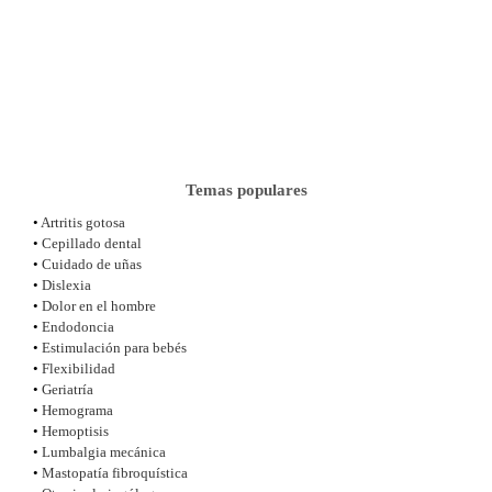
Temas populares
•
Artritis gotosa
•
Cepillado dental
•
Cuidado de uñas
•
Dislexia
•
Dolor en el hombre
•
Endodoncia
•
Estimulación para bebés
•
Flexibilidad
•
Geriatría
•
Hemograma
•
Hemoptisis
•
Lumbalgia mecánica
•
Mastopatía fibroquística