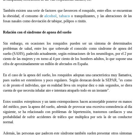
También existen una serie de factores que favorecen el ronquido, entre ellos se encuentran
alcohol
tabaco
la obesidad, el consumo de
,
o tranquilizantes, y las alteraciones de las
fosas nasales como desviación de tabique, pólipos o rinitis.
Relación con el síndrome de apnea del sueño
Sin embargo, en ocasiones los ronquidos pueden ser un síntoma de determinados
problemas de salud, entre los que sobresale el conocido como síndrome de apnea del
sueño (SAHS), padecido actualmente, según estimaciones de los neumólogos, por el 2 por
ciento de las mujeres y en torno al 4 por ciento de los hombres adultos, lo que supone una
cifra de aproximadamente un millón de afectados en España.
En el caso de la apnea del sueño, los ronquidos adoptan una característica muy llamativa,
pues suelen ser estentóreos y poco regulares. Según destacan desde la SEPAR, "es como
si de pronto el individuo, que en realidad lleva sin respirar diez o más segundos, se diera
cuenta de que necesita inhalar aire e intentara atraparlo todo en un instante".
Estos sonidos estrepitosos y un tanto extemporáneos hacen aconsejable ponerse en manos
del médico, pues la apnea del sueño, además de provocar una excesiva somnolencia al día
siguiente, se ha relacionado con problemas de hipertensión, trastornos cardíacos y una
probabilidad de sufrir accidentes de tráfico que multiplica por seis la de un conductor
normal.
Además, las personas que padecen este síndrome también suelen presentar otros síntomas