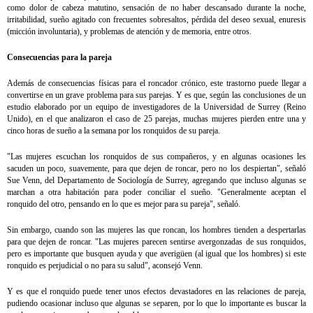
como dolor de cabeza matutino, sensación de no haber descansado durante la noche,
irritabilidad, sueño agitado con frecuentes sobresaltos, pérdida del deseo sexual, enuresis
(micción involuntaria), y problemas de atención y de memoria, entre otros.
Consecuencias para la pareja
Además de consecuencias físicas para el roncador crónico, este trastorno puede llegar a
convertirse en un grave problema para sus parejas. Y es que, según las conclusiones de un
estudio elaborado por un equipo de investigadores de la Universidad de Surrey (Reino
Unido), en el que analizaron el caso de 25 parejas, muchas mujeres pierden entre una y
cinco horas de sueño a la semana por los ronquidos de su pareja.
"Las mujeres escuchan los ronquidos de sus compañeros, y en algunas ocasiones les
sacuden un poco, suavemente, para que dejen de roncar, pero no los despiertan", señaló
Sue Venn, del Departamento de Sociología de Surrey, agregando que incluso algunas se
marchan a otra habitación para poder conciliar el sueño. "Generalmente aceptan el
ronquido del otro, pensando en lo que es mejor para su pareja", señaló.
Sin embargo, cuando son las mujeres las que roncan, los hombres tienden a despertarlas
para que dejen de roncar. "Las mujeres parecen sentirse avergonzadas de sus ronquidos,
pero es importante que busquen ayuda y que averigüen (al igual que los hombres) si este
ronquido es perjudicial o no para su salud", aconsejó Venn.
Y es que el ronquido puede tener unos efectos devastadores en las relaciones de pareja,
pudiendo ocasionar incluso que algunas se separen, por lo que lo importante es buscar la