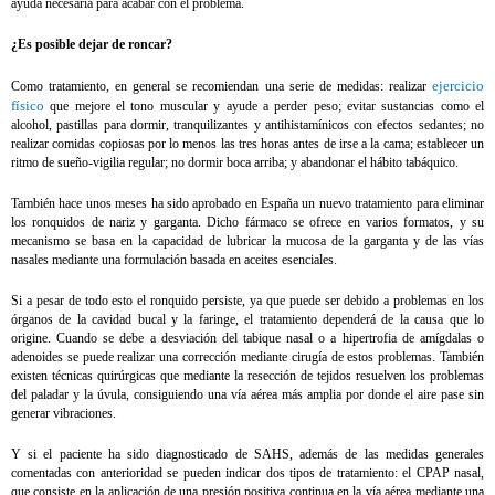
ayuda necesaria para acabar con el problema.
¿Es posible dejar de roncar?
ejercicio
Como tratamiento, en general se recomiendan una serie de medidas: realizar
físico
que mejore el tono muscular y ayude a perder peso; evitar sustancias como el
alcohol, pastillas para dormir, tranquilizantes y antihistamínicos con efectos sedantes; no
realizar comidas copiosas por lo menos las tres horas antes de irse a la cama; establecer un
ritmo de sueño-vigilia regular; no dormir boca arriba; y abandonar el hábito tabáquico.
También hace unos meses ha sido aprobado en España un nuevo tratamiento para eliminar
los ronquidos de nariz y garganta. Dicho fármaco se ofrece en varios formatos, y su
mecanismo se basa en la capacidad de lubricar la mucosa de la garganta y de las vías
nasales mediante una formulación basada en aceites esenciales.
Si a pesar de todo esto el ronquido persiste, ya que puede ser debido a problemas en los
órganos de la cavidad bucal y la faringe, el tratamiento dependerá de la causa que lo
origine. Cuando se debe a desviación del tabique nasal o a hipertrofia de amígdalas o
adenoides se puede realizar una corrección mediante cirugía de estos problemas. También
existen técnicas quirúrgicas que mediante la resección de tejidos resuelven los problemas
del paladar y la úvula, consiguiendo una vía aérea más amplia por donde el aire pase sin
generar vibraciones.
Y si el paciente ha sido diagnosticado de SAHS, además de las medidas generales
comentadas con anterioridad se pueden indicar dos tipos de tratamiento: el CPAP nasal,
que consiste en la aplicación de una presión positiva continua en la vía aérea mediante una