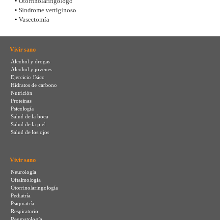
•
Otorrinolaringólogo
•
Síndrome vertiginoso
•
Vasectomía
Vivir sano
Alcohol y drogas
Alcohol y jovenes
Ejercicio físico
Hidratos de carbono
Nutrición
Proteínas
Psicología
Salud de la boca
Salud de la piel
Salud de los ojos
Vivir sano
Neurología
Oftalmología
Otorrinolaringología
Pediatría
Psiquiatría
Respiratorio
Reumatología