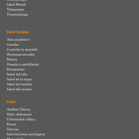
Salud Mental
Tabaquismo
Traumatología
Salud familiar
Atlas anatómico
Cereales
Controlar la ansiedad
Hormonas sexuales
Mioma
Orquitis y epididimitis
Pensamiento
Salud del niño
Salud de la mujer
Salud del hombre
Salud del anciano
Salud
Análisis Clínicos
Dolor abdominal
Enfermedad celíaca
Pirosis
Glucosa
Intervenciones quirúrgicas