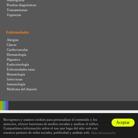
Mamografia
Pruebas diagnósticas
Transaminasas
Urgencias
Enfermedades
Alergias
Cáncer
Cardiovascular
Dermatología
Digestivo
Endocrinología
Enfermedades raras
Hematología
Infecciosas
Inmunología
Medicina del deporte
Saludalia es un completo portal sobre salud, bienestar y medicina.
Recogemos y usamos cookies para personalizar el contenido y los
Aceptar
© Prohibida la copia de cualquier contenido sin autorización.
anuncios, ofrecer funciones de medios sociales y analizar el tráfico.
Compartimos información sobre el uso que haga del sitio web con
|
|
Quiénes somos
Contacto
Aviso legal
nuestros partners de redes sociales, publicidad y análisis web.
Más información