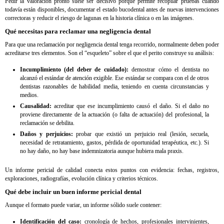
Pedir la valoración pronto suele ser decisivo porque permite recopilar pruebas cuando
todavía están disponibles, documentar el estado bucodental antes de nuevas intervenciones
correctoras y reducir el riesgo de lagunas en la historia clínica o en las imágenes.
Qué necesitas para reclamar una negligencia dental
Para que una reclamación por negligencia dental tenga recorrido, normalmente deben poder
acreditarse tres elementos. Son el “esqueleto” sobre el que el perito construye su análisis:
Incumplimiento (del deber de cuidado):
demostrar cómo el dentista no
alcanzó el estándar de atención exigible. Ese estándar se compara con el de otros
dentistas razonables de habilidad media, teniendo en cuenta circunstancias y
medios.
Causalidad:
acreditar que ese incumplimiento causó el daño. Si el daño no
proviene directamente de la actuación (o falta de actuación) del profesional, la
reclamación se debilita.
Daños y perjuicios:
probar que existió un perjuicio real (lesión, secuela,
necesidad de retratamiento, gastos, pérdida de oportunidad terapéutica, etc.). Si
no hay daño, no hay base indemnizatoria aunque hubiera mala praxis.
Un informe pericial de calidad conecta estos puntos con evidencia: fechas, registros,
exploraciones, radiografías, evolución clínica y criterios técnicos.
Qué debe incluir un buen informe pericial dental
Aunque el formato puede variar, un informe sólido suele contener:
Identificación del caso:
cronología de hechos, profesionales intervinientes,