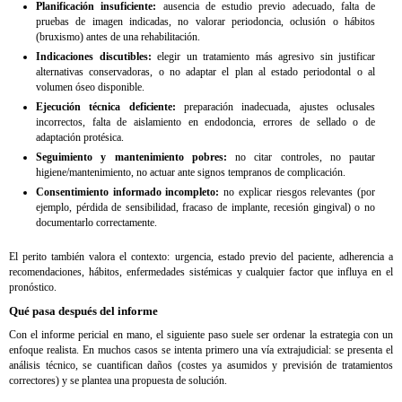
Planificación insuficiente:
ausencia de estudio previo adecuado, falta de
pruebas de imagen indicadas, no valorar periodoncia, oclusión o hábitos
(bruxismo) antes de una rehabilitación.
Indicaciones discutibles:
elegir un tratamiento más agresivo sin justificar
alternativas conservadoras, o no adaptar el plan al estado periodontal o al
volumen óseo disponible.
Ejecución técnica deficiente:
preparación inadecuada, ajustes oclusales
incorrectos, falta de aislamiento en endodoncia, errores de sellado o de
adaptación protésica.
Seguimiento y mantenimiento pobres:
no citar controles, no pautar
higiene/mantenimiento, no actuar ante signos tempranos de complicación.
Consentimiento informado incompleto:
no explicar riesgos relevantes (por
ejemplo, pérdida de sensibilidad, fracaso de implante, recesión gingival) o no
documentarlo correctamente.
El perito también valora el contexto: urgencia, estado previo del paciente, adherencia a
recomendaciones, hábitos, enfermedades sistémicas y cualquier factor que influya en el
pronóstico.
Qué pasa después del informe
Con el informe pericial en mano, el siguiente paso suele ser ordenar la estrategia con un
enfoque realista. En muchos casos se intenta primero una vía extrajudicial: se presenta el
análisis técnico, se cuantifican daños (costes ya asumidos y previsión de tratamientos
correctores) y se plantea una propuesta de solución.