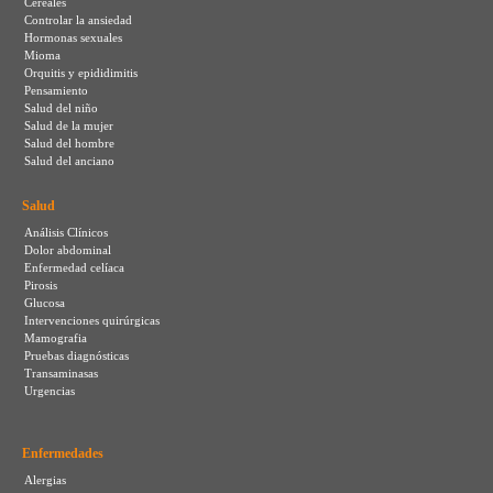
Cereales
Controlar la ansiedad
Hormonas sexuales
Mioma
Orquitis y epididimitis
Pensamiento
Salud del niño
Salud de la mujer
Salud del hombre
Salud del anciano
Salud
Análisis Clínicos
Dolor abdominal
Enfermedad celíaca
Pirosis
Glucosa
Intervenciones quirúrgicas
Mamografia
Pruebas diagnósticas
Transaminasas
Urgencias
Enfermedades
Alergias