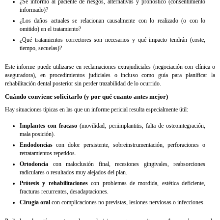
¿Se informó al paciente de riesgos, alternativas y pronóstico (consentimiento
informado)?
¿Los daños actuales se relacionan causalmente con lo realizado (o con lo
omitido) en el tratamiento?
¿Qué tratamientos correctores son necesarios y qué impacto tendrán (coste,
tiempo, secuelas)?
Este informe puede utilizarse en reclamaciones extrajudiciales (negociación con clínica o
aseguradora), en procedimientos judiciales o incluso como guía para planificar la
rehabilitación dental posterior sin perder trazabilidad de lo ocurrido.
Cuándo conviene solicitarlo (y por qué cuanto antes mejor)
Hay situaciones típicas en las que un informe pericial resulta especialmente útil:
Implantes con fracaso
(movilidad, periimplantitis, falta de osteointegración,
mala posición).
Endodoncias
con dolor persistente, sobreinstrumentación, perforaciones o
retratamientos repetidos.
Ortodoncia
con maloclusión final, recesiones gingivales, reabsorciones
radiculares o resultados muy alejados del plan.
Prótesis y rehabilitaciones
con problemas de mordida, estética deficiente,
fracturas recurrentes, desadaptaciones.
Cirugía oral
con complicaciones no previstas, lesiones nerviosas o infecciones.