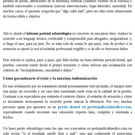
pérdida de piezas, alteraciones de la mordida), estéticas (cambios visibles en la sonrisa) y
también emocionales y económicas (nuevas intervenciones, bajas laborales, ansiedad). En
muchos casos, el paciente sospecha que “algo salió mal”, pero no sabe cómo demostrarlo
de forma sólida y objetiva.
Ahí es donde el
informe pericial odontológico
se convierte en una pieza clave: traduce lo
ocurrido a un lenguaje técnico, verificable y comprensible para abogados, aseguradoras y,
si llega el caso, para un juez. No se trata solo de contar lo que pasó, sino de
probar
si la
actuación se ajustó (o no) al estándar profesional exigible y si de ello se derivaron daños.
Este artículo te explica, paso a paso, qué debe incluir un buen informe pericial dental, qué
pruebas conviene reunir desde el primer momento y cómo enfocar una reclamación con
criterios de “incumplimiento, causalidad y daños”.
Cómo garantizarte el éxito y la máxima indemnización
En una reclamación por un tratamiento dental presuntamente mal ejecutado, el margen entre
una queja sin recorrido y un caso bien sustentado suele estar en la calidad de la prueba.
Contratar a un especialista que entienda el contexto clínico, el estándar de actuación y cómo
se documenta técnicamente lo ocurrido puede marcar la diferencia. Por eso, muchas
perito dental en peritojudicialmedico.com
personas optan por apoyarse en un
,
especialmente cuando necesitan una valoración experta clara, completa y orientada a
hechos.
Un buen perito odontólogo como los que vas a encontrar en peritojudicialmedico.com no
solo revisa “si el resultado quedó bien o mal”, sino que comprende el
panorama