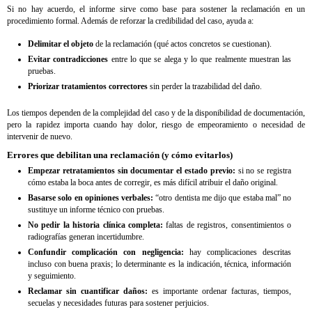
Si no hay acuerdo, el informe sirve como base para sostener la reclamación en un
procedimiento formal. Además de reforzar la credibilidad del caso, ayuda a:
Delimitar el objeto
de la reclamación (qué actos concretos se cuestionan).
Evitar contradicciones
entre lo que se alega y lo que realmente muestran las
pruebas.
Priorizar tratamientos correctores
sin perder la trazabilidad del daño.
Los tiempos dependen de la complejidad del caso y de la disponibilidad de documentación,
pero la rapidez importa cuando hay dolor, riesgo de empeoramiento o necesidad de
intervenir de nuevo.
Errores que debilitan una reclamación (y cómo evitarlos)
Empezar retratamientos sin documentar el estado previo:
si no se registra
cómo estaba la boca antes de corregir, es más difícil atribuir el daño original.
Basarse solo en opiniones verbales:
“otro dentista me dijo que estaba mal” no
sustituye un informe técnico con pruebas.
No pedir la historia clínica completa:
faltas de registros, consentimientos o
radiografías generan incertidumbre.
Confundir complicación con negligencia:
hay complicaciones descritas
incluso con buena praxis; lo determinante es la indicación, técnica, información
y seguimiento.
Reclamar sin cuantificar daños:
es importante ordenar facturas, tiempos,
secuelas y necesidades futuras para sostener perjuicios.