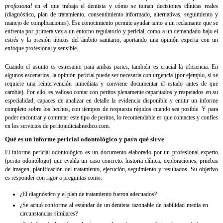
profesional
en el que trabaja el dentista y cómo se toman decisiones clínicas reales
(diagnóstico, plan de tratamiento, consentimiento informado, alternativas, seguimiento y
manejo de complicaciones). Ese conocimiento permite ayudar tanto a un reclamante que se
enfrenta por primera vez a un entorno regulatorio y pericial, como a un demandado bajo el
estrés y la presión típicos del ámbito sanitario, aportando una opinión experta con un
enfoque profesional y sensible.
Cuando el asunto es estresante para ambas partes, también es crucial la eficiencia. En
algunos escenarios, la opinión pericial puede ser necesaria con urgencia (por ejemplo, si se
requiere una reintervención inmediata y conviene documentar el estado antes de que
cambie). Por ello, es valioso contar con peritos plenamente capacitados y respetados en su
especialidad, capaces de analizar en detalle la evidencia disponible y emitir un informe
completo sobre los hechos, con tiempos de respuesta rápidos cuando sea posible. Y para
poder encontrar y contratar este tipo de peritos, lo recomendable es que contactes y confíes
en los servicios de peritojudicialmedico.com.
Qué es un informe pericial odontológico y para qué sirve
El informe pericial odontológico es un documento elaborado por un profesional experto
(perito odontólogo) que evalúa un caso concreto: historia clínica, exploraciones, pruebas
de imagen, planificación del tratamiento, ejecución, seguimiento y resultados. Su objetivo
es responder con rigor a preguntas como:
¿El diagnóstico y el plan de tratamiento fueron adecuados?
¿Se actuó conforme al estándar de un dentista razonable de habilidad media en
circunstancias similares?