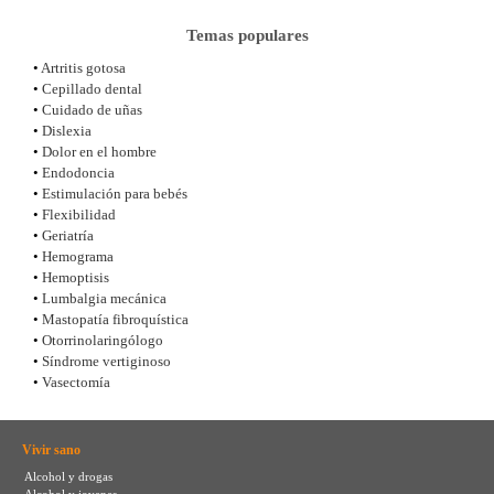
Temas populares
•
Artritis gotosa
•
Cepillado dental
•
Cuidado de uñas
•
Dislexia
•
Dolor en el hombre
•
Endodoncia
•
Estimulación para bebés
•
Flexibilidad
•
Geriatría
•
Hemograma
•
Hemoptisis
•
Lumbalgia mecánica
•
Mastopatía fibroquística
•
Otorrinolaringólogo
•
Síndrome vertiginoso
•
Vasectomía
Vivir sano
Alcohol y drogas