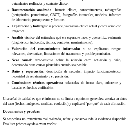
tratamientos realizados y contexto clínico.
Documentación analizada:
historia clínica, consentimientos, radiografías
(periapicales, panorámicas, CBCT), fotografías intraorales, modelos, informes
de laboratorio, presupuestos y facturas.
Exploración y hallazgos:
si procede, valoración clínica actual y correlación con
imágenes.
Análisis técnico del estándar:
qué era esperable hacer y qué se hizo realmente
(diagnóstico, indicación, técnica, controles, mantenimiento).
Valoración del consentimiento informado:
si se explicaron riesgos
relevantes, alternativas, limitaciones del tratamiento y posible pronóstico.
Nexo causal:
razonamiento sobre la relación entre actuación y daño,
descartando otras causas plausibles cuando sea posible.
Daño y repercusión:
descripción de secuelas, impacto funcional/estético,
necesidad de retratamiento y su previsión.
Conclusiones técnicas operativas:
redactadas de forma clara, coherente y
basadas en hechos verificables.
Una señal de calidad es que el informe no se limita a opiniones generales: aterriza en datos
del caso (fechas, imágenes, medidas, evolución) y explica el “por qué” de cada afirmación.
Documentos y pruebas
Si sospechas un tratamiento mal realizado, reúne y conserva toda la evidencia disponible.
Esta lista práctica ayuda a evitar vacíos: