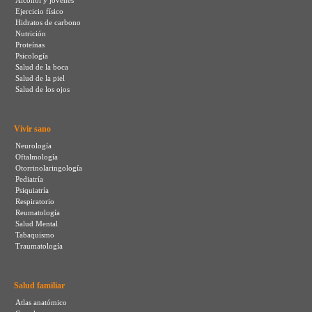
Alcohol y jovenes
Ejercicio físico
Hidratos de carbono
Nutrición
Proteínas
Psicología
Salud de la boca
Salud de la piel
Salud de los ojos
Vivir sano
Neurología
Oftalmología
Otorrinolaringología
Pediatría
Psiquiatría
Respiratorio
Reumatología
Salud Mental
Tabaquismo
Traumatología
Salud familiar
Atlas anatómico