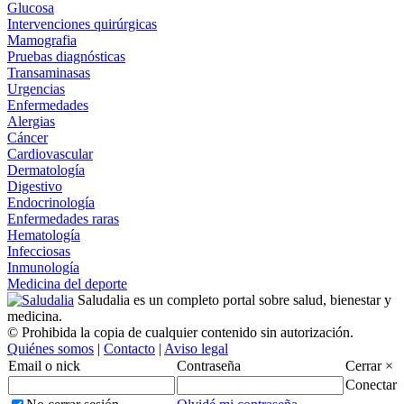
Glucosa
Intervenciones quirúrgicas
Mamografia
Pruebas diagnósticas
Transaminasas
Urgencias
Enfermedades
Alergias
Cáncer
Cardiovascular
Dermatología
Digestivo
Endocrinología
Enfermedades raras
Hematología
Infecciosas
Inmunología
Medicina del deporte
Saludalia es un completo portal sobre salud, bienestar y
medicina.
© Prohibida la copia de cualquier contenido sin autorización.
Quiénes somos
|
Contacto
|
Aviso legal
Email o nick
Contraseña
Cerrar ×
Conectar