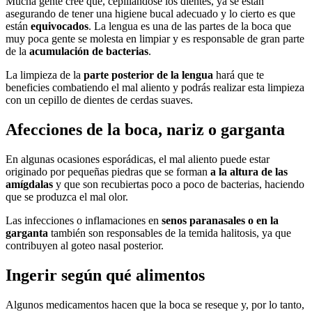
Mucha gente cree que, cepillándose los dientes, ya se están
asegurando de tener una higiene bucal adecuado y lo cierto es que
están
equivocados
. La lengua es una de las partes de la boca que
muy poca gente se molesta en limpiar y es responsable de gran parte
de la
acumulación de bacterias
.
La limpieza de la
parte posterior de la lengua
hará que te
beneficies combatiendo el mal aliento y podrás realizar esta limpieza
con un cepillo de dientes de cerdas suaves.
Afecciones de la boca, nariz o garganta
En algunas ocasiones esporádicas, el mal aliento puede estar
originado por pequeñas piedras que se forman
a la altura de las
amígdalas
y que son recubiertas poco a poco de bacterias, haciendo
que se produzca el mal olor.
Las infecciones o inflamaciones en
senos paranasales o en la
garganta
también son responsables de la temida halitosis, ya que
contribuyen al goteo nasal posterior.
Ingerir según qué alimentos
Algunos medicamentos hacen que la boca se reseque y, por lo tanto,