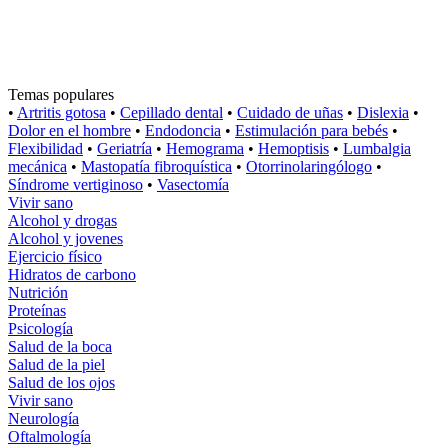
Temas populares
•
Artritis gotosa
•
Cepillado dental
•
Cuidado de uñas
•
Dislexia
•
Dolor en el hombre
•
Endodoncia
•
Estimulación para bebés
•
Flexibilidad
•
Geriatría
•
Hemograma
•
Hemoptisis
•
Lumbalgia
mecánica
•
Mastopatía fibroquística
•
Otorrinolaringólogo
•
Síndrome vertiginoso
•
Vasectomía
Vivir sano
Alcohol y drogas
Alcohol y jovenes
Ejercicio físico
Hidratos de carbono
Nutrición
Proteínas
Psicología
Salud de la boca
Salud de la piel
Salud de los ojos
Vivir sano
Neurología
Oftalmología