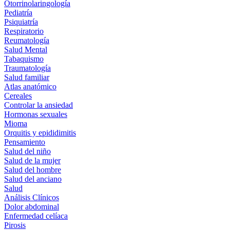
Otorrinolaringología
Pediatría
Psiquiatría
Respiratorio
Reumatología
Salud Mental
Tabaquismo
Traumatología
Salud familiar
Atlas anatómico
Cereales
Controlar la ansiedad
Hormonas sexuales
Mioma
Orquitis y epididimitis
Pensamiento
Salud del niño
Salud de la mujer
Salud del hombre
Salud del anciano
Salud
Análisis Clínicos
Dolor abdominal
Enfermedad celíaca
Pirosis