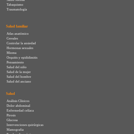
Tabaquismo
Traumatología
Salud familiar
Atlas anatómico
Cereales
Controlar la ansiedad
Hormonas sexuales
Mioma
Orquitis y epididimitis
Pensamiento
Salud del niño
Salud de la mujer
Salud del hombre
Salud del anciano
Salud
Análisis Clínicos
Dolor abdominal
Enfermedad celíaca
Pirosis
Glucosa
Intervenciones quirúrgicas
Mamografia