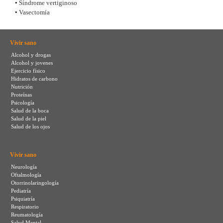
•
Síndrome vertiginoso
•
Vasectomía
Vivir sano
Alcohol y drogas
Alcohol y jovenes
Ejercicio físico
Hidratos de carbono
Nutrición
Proteínas
Psicología
Salud de la boca
Salud de la piel
Salud de los ojos
Vivir sano
Neurología
Oftalmología
Otorrinolaringología
Pediatría
Psiquiatría
Respiratorio
Reumatología
Salud Mental