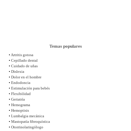
Temas populares
•
Artritis gotosa
•
Cepillado dental
•
Cuidado de uñas
•
Dislexia
•
Dolor en el hombre
•
Endodoncia
•
Estimulación para bebés
•
Flexibilidad
•
Geriatría
•
Hemograma
•
Hemoptisis
•
Lumbalgia mecánica
•
Mastopatía fibroquística
•
Otorrinolaringólogo