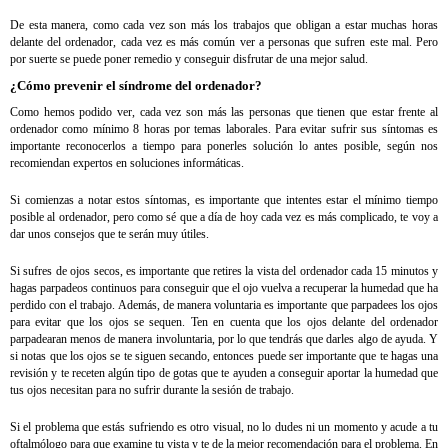
De esta manera, como cada vez son más los trabajos que obligan a estar muchas horas
delante del ordenador, cada vez es más común ver a personas que sufren este mal. Pero
por suerte se puede poner remedio y conseguir disfrutar de una mejor salud.
¿Cómo prevenir el síndrome del ordenador?
Como hemos podido ver, cada vez son más las personas que tienen que estar frente al
ordenador como mínimo 8 horas por temas laborales. Para evitar sufrir sus síntomas es
importante reconocerlos a tiempo para ponerles solución lo antes posible, según nos
recomiendan expertos en soluciones informáticas.
Si comienzas a notar estos síntomas, es importante que intentes estar el mínimo tiempo
posible al ordenador, pero como sé que a día de hoy cada vez es más complicado, te voy a
dar unos consejos que te serán muy útiles.
Si sufres de ojos secos, es importante que retires la vista del ordenador cada 15 minutos y
hagas parpadeos continuos para conseguir que el ojo vuelva a recuperar la humedad que ha
perdido con el trabajo. Además, de manera voluntaria es importante que parpadees los ojos
para evitar que los ojos se sequen. Ten en cuenta que los ojos delante del ordenador
parpadearan menos de manera involuntaria, por lo que tendrás que darles algo de ayuda. Y
si notas que los ojos se te siguen secando, entonces puede ser importante que te hagas una
revisión y te receten algún tipo de gotas que te ayuden a conseguir aportar la humedad que
tus ojos necesitan para no sufrir durante la sesión de trabajo.
Si el problema que estás sufriendo es otro visual, no lo dudes ni un momento y acude a tu
oftalmólogo para que examine tu vista y te de la mejor recomendación para el problema. En