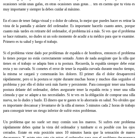
ocasiones serán unas gafas, en otras ocasiones unas gotas… ten en cuenta que tu vista es
muy importante y siempre la debes cuidar al máximo.
En el caso de tener fatiga visual y o dolor de cabeza, lo mejor que puedes hacer es retirar la
vista de la pantalla y aislarte del ordenador. Es importante hacerlo cuanto antes, porque
cuanto más tardes en retirarte del ordenador, el problema irá a más. Si ves que el problema
se hace rutinario, no dudes ni un solo momento de acudir a tu médico para que te examine.
Primero es tu salud y luego el trabajo.
Si el problema viene dado por problemas de espalda o de hombros, entonces el problema
lo tienes porque no estás correctamente sentado. Antes de nada asegúrate que la silla que
tienes en el trabajo se adapta bien a tu postura. Recuerda, la espalda siempre debe estar
recta y no curvada. Si cometes el error de tener la espalda curvada durante mucho tiempo,
la misma se cargará y comenzarán los dolores. El primer día el dolor desaparecerá
rápidamente, pero si la postura se repite durante muchas horas y muchos días seguidos el
problema y por ello el dolor será más fuerte y persistente. Para conseguir tener una buena
postura delante del ordenador, debes asegurarte tener la espalda recta y tener una silla
cómoda y que se adapte a tus necesidades. Si te ves en la obligación de comprar una silla
nueva, no lo dudes y hazlo. El dinero que te gastes te lo ahorrarás en salud. No olvides que
es importante descansar y levantarse de la silla al menos 5 minutos cada 2 horas de trabajo
para conseguir tener un riesgo inferior de sufrir estos problemas.
Un problema que no suele ser muy común son los mareos. Si sufres este problema
rápidamente debes quitar la vista del ordenador y tumbarte si es posible con los ojos
cerrados. Estate en esta posición unos 10 minutos hasta que la sensación de mareo
desaparezca. Y estate otro rato sin mirar al ordenador para que el problema desaparezca