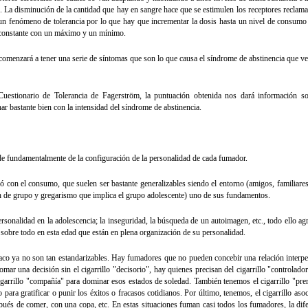
e. La disminución de la cantidad que hay en sangre hace que se estimulen los receptores reclam
 un fenómeno de tolerancia por lo que hay que incrementar la dosis hasta un nivel de consumo 
 constante con un máximo y un mínimo.
omenzará a tener una serie de síntomas que son lo que causa el síndrome de abstinencia que v
Cuestionario de Tolerancia de Fagerström, la puntuación obtenida nos dará información so
nar bastante bien con la intensidad del síndrome de abstinencia.
de fundamentalmente de la configuración de la personalidad de cada fumador.
con el consumo, que suelen ser bastante generalizables siendo el entorno (amigos, familiares.
sión de grupo y gregarismo que implica el grupo adolescente) uno de sus fundamentos.
personalidad en la adolescencia; la inseguridad, la búsqueda de un autoimagen, etc., todo ello a
 sobre todo en esta edad que están en plena organización de su personalidad.
co ya no son tan estandarizables. Hay fumadores que no pueden concebir una relación interpe
omar una decisión sin el cigarrillo "decisorio", hay quienes precisan del cigarrillo "controlado
igarrillo "compañía" para dominar esos estados de soledad. También tenemos el cigarrillo "pr
 para gratificar o punir los éxitos o fracasos cotidianos. Por último, tenemos, el cigarrillo aso
espués de comer, con una copa, etc. En estas situaciones fuman casi todos los fumadores, la dif