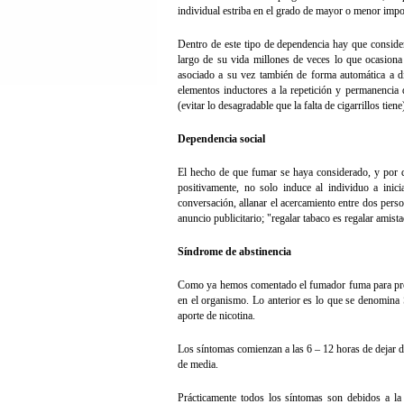
individual estriba en el grado de mayor o menor impor
Dentro de este tipo de dependencia hay que consider
largo de su vida millones de veces lo que ocasiona
asociado a su vez también de forma automática a dif
elementos inductores a la repetición y permanencia 
(evitar lo desagradable que la falta de cigarrillos tie
Dependencia social
El hecho de que fumar se haya considerado, y por d
positivamente, no solo induce al individuo a inic
conversación, allanar el acercamiento entre dos perso
anuncio publicitario; "regalar tabaco es regalar amista
Síndrome de abstinencia
Como ya hemos comentado el fumador fuma para proporc
en el organismo. Lo anterior es lo que se denomina 
aporte de nicotina.
Los síntomas comienzan a las 6 – 12 horas de dejar d
de media.
Prácticamente todos los síntomas son debidos a la 