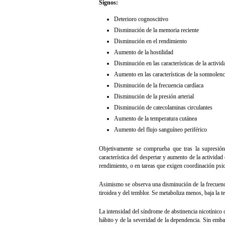
Signos:
Deterioro cognoscitivo
Disminución de la memoria reciente
Disminución en el rendimiento
Aumento de la hostilidad
Disminución en las características de la activi
Aumento en las características de la somnolenc
Disminución de la frecuencia cardíaca
Disminución de la presión arterial
Disminución de catecolaminas circulantes
Aumento de la temperatura cutánea
Aumento del flujo sanguíneo periférico
Objetivamente se comprueba que tras la supresión
característica del despertar y aumento de la activida
rendimiento, o en tareas que exigen coordinación psi
Asimismo se observa una disminución de la frecuencia 
tiroidea y del temblor. Se metaboliza menos, baja la t
La intensidad del síndrome de abstinencia nicotínico d
hábito y de la severidad de la dependencia. Sin embar