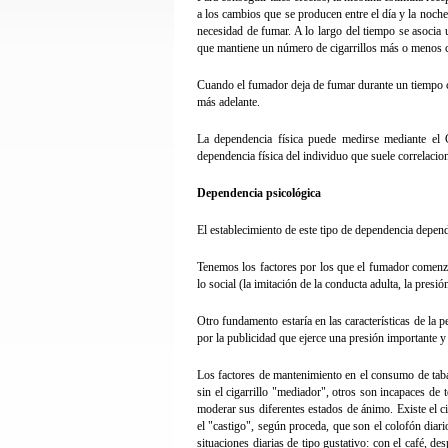
a los cambios que se producen entre el día y la noch
necesidad de fumar. A lo largo del tiempo se asocia
que mantiene un número de cigarrillos más o menos
Cuando el fumador deja de fumar durante un tiempo c
más adelante.
La dependencia física puede medirse mediante el 
dependencia física del individuo que suele correlacio
Dependencia psicológica
El establecimiento de este tipo de dependencia depen
Tenemos los factores por los que el fumador comenzó 
lo social (la imitación de la conducta adulta, la pre
Otro fundamento estaría en las características de la 
por la publicidad que ejerce una presión importante y
Los factores de mantenimiento en el consumo de taba
sin el cigarrillo "mediador", otros son incapaces de t
moderar sus diferentes estados de ánimo. Existe el c
el "castigo", según proceda, que son el colofón diario
situaciones diarias de tipo gustativo: con el café, d