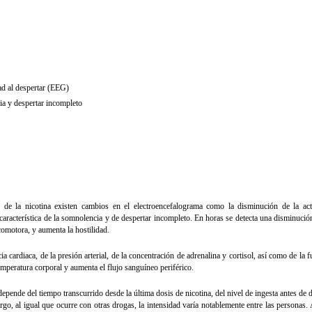
dad al despertar (EEG)
ia y despertar incompleto
 de la nicotina existen cambios en el electroencefalograma como la disminución de la act
d característica de la somnolencia y de despertar incompleto. En horas se detecta una disminució
comotora, y aumenta la hostilidad.
cardiaca, de la presión arterial, de la concentración de adrenalina y cortisol, así como de la 
emperatura corporal y aumenta el flujo sanguíneo periférico.
epende del tiempo transcurrido desde la última dosis de nicotina, del nivel de ingesta antes de d
go, al igual que ocurre con otras drogas, la intensidad varía notablemente entre las personas.