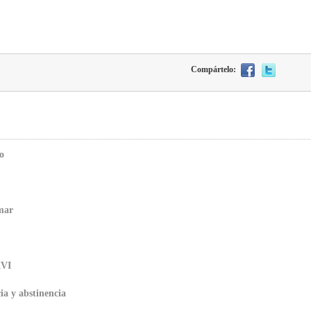
Compártelo:
o
mar
XVI
a y abstinencia