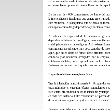
se ha mantenido la administración de esta sustancia 
en dependientes, poniendo de manifiesto así la capacid
De los más de 4.000 componentes del humo del tabaco
la fuerte adicción fisiológica que genera en el fumado
este momento, el tabaquismo que se había calificado 
catalogado como drogodependencia y por tanto como u
Actualmente la capacidad de la nicotina de gener
dependencia física o farmacológica, pero también a o
social (dependencia psicológica). Así, existen fu
consiguiente absorbiendo muy poca cantidad de nicot
aquel que desee dejar de fumar, debe afrontar, ade
conducta profundamente arraigadas por su empleo d
cotidianos (hábito); muy especialmente si los efec
Podemos por lo tanto decir que la nicotina induce tres
Dependencia farmacológica o física
Tras la inhalación la nicotina tarda 7 – 8 segundos en
cada individuo en cuestión: efectos estimulantes, s
frecuencia, profundidad de las inhalaciones y tiempo 
en cada circunstancia. Estas variaciones del patrón d
de la nicotina al organismo y diferentes efectos en su
Para conseguir tales efectos, la nicotina estimula rec