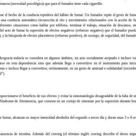
tancia (necesidad psicológica) que para el fumador tiene cada cigarrillo.
ar el hecho de la conducta repetitiva del hábito de fumar. Un fumador repite el gesto de fuma
 una conducta automática circunscrita al rito y movimientos relacionados con la acción de f
erentes situaciones como hablar por teléfono, terminar el trabajo, situación de descanso, et
del acto de fumar la supresión de efectos negativos (refuerzo negativo) que el fumador pueda
ne), y la búsqueda de efectos placenteros (refuerzo positivo), de sosiego, de seguridad, del fumado
esgracia todavía se considera en algunos ámbitos, un acto socialmente aceptado e incluso va
iarse en esta dependencia sino que además llega a convertirse en el instrumento para inici
nas e incluso llegar a convertirse, erróneamente, en un gesto de amistad o solidaridad (record
d").
ionarse el beneficio de sus efectos y evitar la sintomatología desagradable de la falta de n
Síndrome de Abstinencia, que consiste en un cortejo de síntomas por la supresión durante hor
e fumar, alcanzan su mayor intensidad alrededor del segundo o tercer día y duran unas 3 o 4 
ausencia de nicotina. Además del craving (el término inglés craving describe el deseo impe