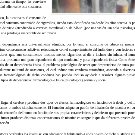
durante un tiempo, les convierte
ad adictiva de esta sustancia.
, la nicotina es el causante de
r el consumo continuado de cigarrillos, siendo esto identificado ya desde los años setenta. A pa
de vicio (atendiendo a criterios moralistas) o de hábito (por una visión tan solo psicologis
na patología susceptible de ser tratada.
ar dependencia está universalmente admitida, por lo tanto el consumo de tabaco se asocia
tras consecuencias adictivas relacionadas con el comportamiento del individuo y con factores 
madores que, aún consumiendo muchos menos cigarrillos al día e incluso sin inhalar el hum
ina, presentan una gran dependencia de tipo conductual y poca dependencia física. Como éstos
más de su dependencia física, el problema psicológico de tener que desprenderse de unas pau
urante multitud de ocasiones, el cual induce una conducta automática, asociada a diversos
tos farmacológicos de dicha conducta han podido incluso ayudarle a resolver algunas situac
 tipos de dependencia: farmacológica o física, psicológica (gestual) y social.
 llegar al cerebro y producir dos tipos de efectos farmacológicos en función de la dosis y del n
edantes o ambos simultáneamente. El fumador adapta su patrón de inhalación de nicotina en cu
de retención del humo, en función de sus propias características y del efecto que pretenda pro
e fumar producen distintas concentraciones de nicotina en sangre lo que da diferentes niveles de
 acción.
eptores cerebrales los cuales se van adaptando y habituando a unos niveles de dicha sustancia e 