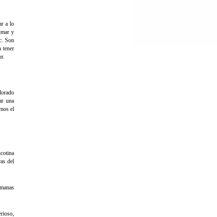
r a lo
umar y
c. Son
 tener
r.
lorado
ar una
emos el
icotina
as del
semanas
rioso,