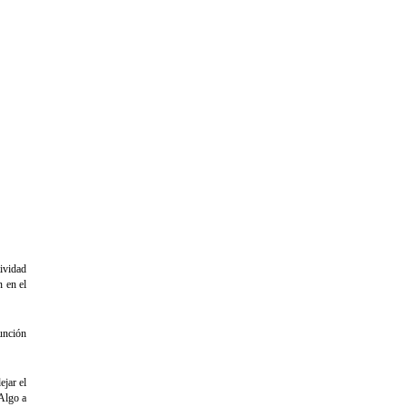
ividad
n en el
función
ejar el
 Algo a