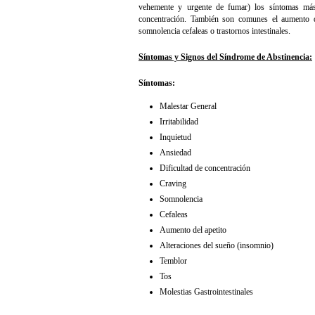
vehemente y urgente de fumar) los síntomas más c
concentración. También son comunes el aumento d
somnolencia cefaleas o trastornos intestinales.
Síntomas y Signos del Síndrome de Abstinencia:
Síntomas:
Malestar General
Irritabilidad
Inquietud
Ansiedad
Dificultad de concentración
Craving
Somnolencia
Cefaleas
Aumento del apetito
Alteraciones del sueño (insomnio)
Temblor
Tos
Molestias Gastrointestinales