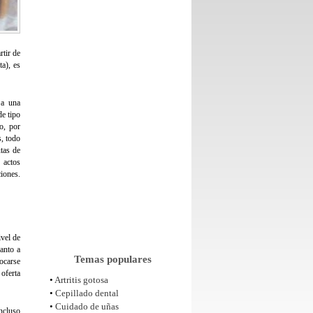
rtir de
ta), es
 a una
de tipo
o, por
, todo
tas de
 actos
iones.
ivel de
anto a
Temas populares
vocarse
 oferta
•
Artritis gotosa
•
Cepillado dental
•
Cuidado de uñas
incluso