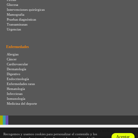
Glucosa
Intervenciones quirúrgicas
Mamografia
Pruebas diagnósticas
Transaminasas
Urgencias
Enfermedades
Alergias
Cáncer
Cardiovascular
Dermatología
Digestivo
Endocrinología
Enfermedades raras
Hematología
Infecciosas
Inmunología
Medicina del deporte
Saludalia es un completo portal sobre salud, bienestar y medicina.
Recogemos y usamos cookies para personalizar el contenido y los
Aceptar
© Prohibida la copia de cualquier contenido sin autorización.