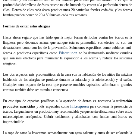
profundidad del relleno de éstos retiene mucha humedad y crecen a la perfección dentro de
ellos. Dentro de ellos cada ácaro produce unas 20 partículas fecales cada día, y los ácaros
hembra pueden poner de 20 a 50 huevos cada tres semanas.
Formas de evitar estas alergias
Hasta ahora seguro que has leído que la mejor forma de luchar contra los ácaros es la
limpieza, pero debemos aclarar que aunque ésta es primordial, sus efectos no son tan
devastadores como son los de la prevención. Soluciones específicas como cubiertas anti-
Filterqueen
ácaros o productos específicos como
se ha demostrado mediante estudios
que son más efectivos para minimizar la exposición a los ácaros y reducir los síntomas
alérgicos.
Los dos espacios más problemáticos de la casa son la habitación de los niños (la máxima
incidencia de las alergias se produce durante la infancia y la adolescencia) y el salón.
Cualquier otro espacio de la casa que presente muebles tapizados, alfombras o grandes
cortinas también debe ser mirado a conciencia.
En este tipo de espacios prolíficos a la aparición de ácaros es necesaria la
utilización
Filterqueen
productos acaricidas
y kits especiales como
para contener la presencia de
ácaros. La guanina es un producto muy recomendable ya que actúa eficazmente sobre estos
microscópicos artrópodos. Cubrir colchones y almohadas con fundas anti-ácaros es
imprescindible.
La ropa de cama la lavaremos semanalmente con agua caliente y antes de ser colocada la