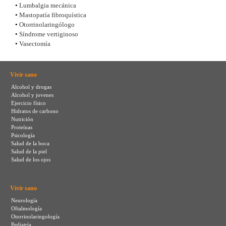
•
Lumbalgia mecánica
•
Mastopatía fibroquística
•
Otorrinolaringólogo
•
Síndrome vertiginoso
•
Vasectomía
Vivir sano
Alcohol y drogas
Alcohol y jovenes
Ejercicio físico
Hidratos de carbono
Nutrición
Proteínas
Psicología
Salud de la boca
Salud de la piel
Salud de los ojos
Vivir sano
Neurología
Oftalmología
Otorrinolaringología
Pediatría