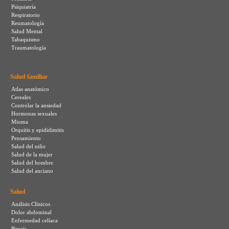
Psiquiatría
Respiratorio
Reumatología
Salud Mental
Tabaquismo
Traumatología
Salud familiar
Atlas anatómico
Cereales
Controlar la ansiedad
Hormonas sexuales
Mioma
Orquitis y epididimitis
Pensamiento
Salud del niño
Salud de la mujer
Salud del hombre
Salud del anciano
Salud
Análisis Clínicos
Dolor abdominal
Enfermedad celíaca
Pirosis