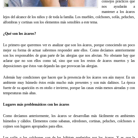
consejos prácticos que
nos ayudarán a
mantener a los ácaros
lejos del alcance de los niños y de toda la familia. Los muebles, colchones, sofás, peluches,
alfombras y cortinas son los elementos más sensibles a este tema.
¿Qué son los ácaros?
Lo primero que queremos ver es analizar que son los ácaros, porque conociendo un poco
mejor su forma de actuar sabremos responder ante ellos. Como decíamos anteriormente
son los responsables de gran parte de las alergias que nos afectan. No obstante hay que
aclarar que no son ellos como tal, sino que son los restos de ácaros muertos y las
deposiciones que éstos van dejando las que provocan las alergias.
Además hay condiciones que hacen que la presencia de los ácaros sea aún mayor. En un
ambiente muy húmedo éstos están mucho más presentes y son más dañinos. La época
fuerte de su aparición es en otoño e invierno, porque las casas están menos aireadas y con
temperaturas más altas.
Lugares más problemáticos con los ácaros
Como decíamos anteriormente, los ácaros se desarrollan más fácilmente en ambientes
húmedos y cálidos. Elementos como sabanas, edredones, cortinas, peluches, colchones o
cojines son lugares apropiados para ellos.
Los sofás y los colchones son de los hábitats preferidos por los ácaros. Y es que la