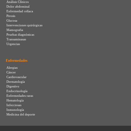
Análisis Clínicos
Dolor abdominal
Enfermedad celíaca
Pirosis
Glucosa
Intervenciones quirúrgicas
Mamografia
Pruebas diagnósticas
Transaminasas
Urgencias
Enfermedades
Alergias
Cáncer
Cardiovascular
Dermatología
Digestivo
Endocrinología
Enfermedades raras
Hematología
Infecciosas
Inmunología
Medicina del deporte