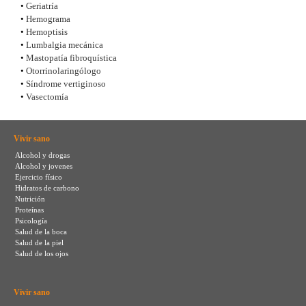
•
Geriatría
•
Hemograma
•
Hemoptisis
•
Lumbalgia mecánica
•
Mastopatía fibroquística
•
Otorrinolaringólogo
•
Síndrome vertiginoso
•
Vasectomía
Vivir sano
Alcohol y drogas
Alcohol y jovenes
Ejercicio físico
Hidratos de carbono
Nutrición
Proteínas
Psicología
Salud de la boca
Salud de la piel
Salud de los ojos
Vivir sano