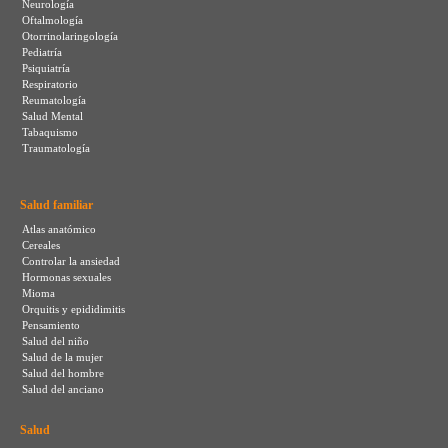
Neurología
Oftalmología
Otorrinolaringología
Pediatría
Psiquiatría
Respiratorio
Reumatología
Salud Mental
Tabaquismo
Traumatología
Salud familiar
Atlas anatómico
Cereales
Controlar la ansiedad
Hormonas sexuales
Mioma
Orquitis y epididimitis
Pensamiento
Salud del niño
Salud de la mujer
Salud del hombre
Salud del anciano
Salud