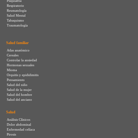
Psiquiatría
Respiratorio
Reumatología
Salud Mental
Tabaquismo
Traumatología
Salud familiar
Atlas anatómico
Cereales
Controlar la ansiedad
Hormonas sexuales
Mioma
Orquitis y epididimitis
Pensamiento
Salud del niño
Salud de la mujer
Salud del hombre
Salud del anciano
Salud
Análisis Clínicos
Dolor abdominal
Enfermedad celíaca
Pirosis