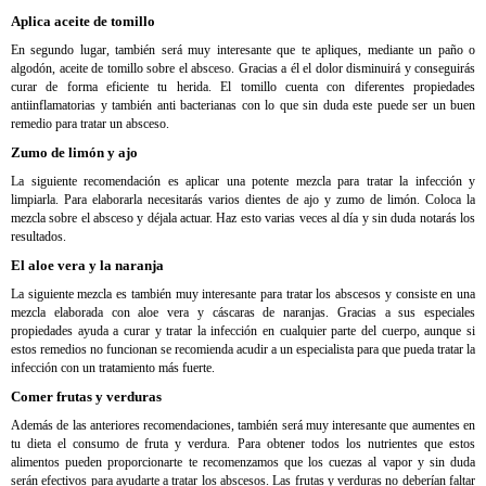
Aplica aceite de tomillo
En segundo lugar, también será muy interesante que te apliques, mediante un paño o
algodón, aceite de tomillo sobre el absceso. Gracias a él el dolor disminuirá y conseguirás
curar de forma eficiente tu herida. El tomillo cuenta con diferentes propiedades
antiinflamatorias y también anti bacterianas con lo que sin duda este puede ser un buen
remedio para tratar un absceso.
Zumo de limón y ajo
La siguiente recomendación es aplicar una potente mezcla para tratar la infección y
limpiarla. Para elaborarla necesitarás varios dientes de ajo y zumo de limón. Coloca la
mezcla sobre el absceso y déjala actuar. Haz esto varias veces al día y sin duda notarás los
resultados.
El aloe vera y la naranja
La siguiente mezcla es también muy interesante para tratar los abscesos y consiste en una
mezcla elaborada con aloe vera y cáscaras de naranjas. Gracias a sus especiales
propiedades ayuda a curar y tratar la infección en cualquier parte del cuerpo, aunque si
estos remedios no funcionan se recomienda acudir a un especialista para que pueda tratar la
infección con un tratamiento más fuerte.
Comer frutas y verduras
Además de las anteriores recomendaciones, también será muy interesante que aumentes en
tu dieta el consumo de fruta y verdura. Para obtener todos los nutrientes que estos
alimentos pueden proporcionarte te recomenzamos que los cuezas al vapor y sin duda
serán efectivos para ayudarte a tratar los abscesos. Las frutas y verduras no deberían faltar