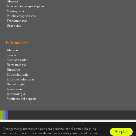
Glucosa
Intervenciones quirúrgicas
Mamografia
Pruebas diagnósticas
Transaminasas
Urgencias
Enfermedades
Alergias
Cáncer
Cardiovascular
Dermatología
Digestivo
Endocrinología
Enfermedades raras
Hematología
Infecciosas
Inmunología
Medicina del deporte
Saludalia es un completo portal sobre salud, bienestar y medicina.
Recogemos y usamos cookies para personalizar el contenido y los
Aceptar
© Prohibida la copia de cualquier contenido sin autorización.
anuncios, ofrecer funciones de medios sociales y analizar el tráfico.