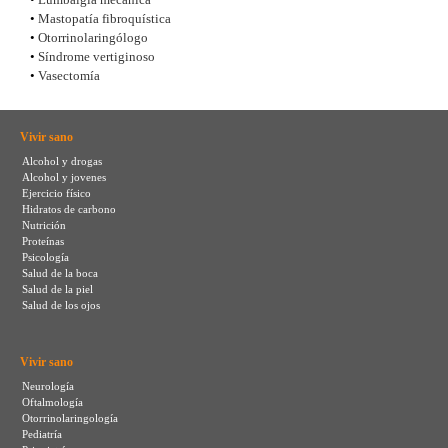
•
Mastopatía fibroquística
•
Otorrinolaringólogo
•
Síndrome vertiginoso
•
Vasectomía
Vivir sano
Alcohol y drogas
Alcohol y jovenes
Ejercicio físico
Hidratos de carbono
Nutrición
Proteínas
Psicología
Salud de la boca
Salud de la piel
Salud de los ojos
Vivir sano
Neurología
Oftalmología
Otorrinolaringología
Pediatría