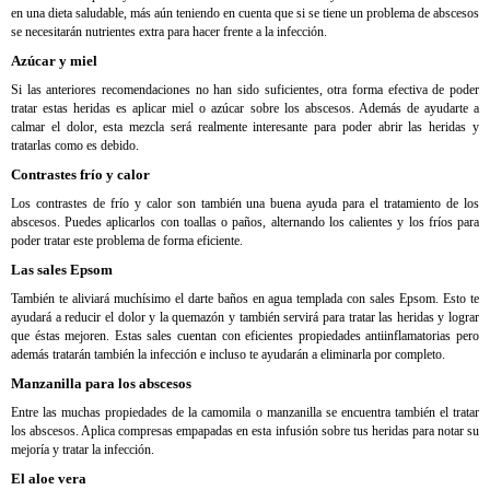
en una dieta saludable, más aún teniendo en cuenta que si se tiene un problema de abscesos
se necesitarán nutrientes extra para hacer frente a la infección.
Azúcar y miel
Si las anteriores recomendaciones no han sido suficientes, otra forma efectiva de poder
tratar estas heridas es aplicar miel o azúcar sobre los abscesos. Además de ayudarte a
calmar el dolor, esta mezcla será realmente interesante para poder abrir las heridas y
tratarlas como es debido.
Contrastes frío y calor
Los contrastes de frío y calor son también una buena ayuda para el tratamiento de los
abscesos. Puedes aplicarlos con toallas o paños, alternando los calientes y los fríos para
poder tratar este problema de forma eficiente.
Las sales Epsom
También te aliviará muchísimo el darte baños en agua templada con sales Epsom. Esto te
ayudará a reducir el dolor y la quemazón y también servirá para tratar las heridas y lograr
que éstas mejoren. Estas sales cuentan con eficientes propiedades antiinflamatorias pero
además tratarán también la infección e incluso te ayudarán a eliminarla por completo.
Manzanilla para los abscesos
Entre las muchas propiedades de la camomila o manzanilla se encuentra también el tratar
los abscesos. Aplica compresas empapadas en esta infusión sobre tus heridas para notar su
mejoría y tratar la infección.
El aloe vera