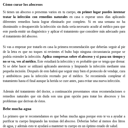
Cómo curar los abscesos
Si tienes un absceso o presentas varios en tu cuerpo,
en primer lugar puedes intentar
tratar la infección con remedios naturales
en casa o esperar unos días aplicando
diferentes remedios hasta lograr eliminarlo por completo. Si en una semana no ha
disminuido o desaparecido la infección sin duda sería necesario acudir al médico para que
este pueda emitir un diagnóstico y aplicar el tratamiento que considere más adecuado para
el tratamiento del absceso.
Si vas a empezar por tratarlo en casa la primera recomendación que deberías seguir al pie
de la letra es que no toques ni revientes el bulto bajo ninguna circunstancia porque se
podría extender la infección.
Aplica compresas sobre el absceso y si pasa un tiempo y
no se va, ves al médico.
Este estudiará la infección y es probable que se tenga que drenar.
Si se debe hacer se utilizará aplicando anestesia y limpiando la infección mediante una
pequeña incisión. Después de esto habrá que seguir muy bien el protocolo de vendaje, cura
y antibióticos para la infección recetado por el médico. Se recomienda completar el
tratamiento hasta el final aunque la herida se cure antes, para evitar una nueva infección.
Además del tratamiento del doctor, a continuación presentamos otras recomendaciones o
remedios naturales que sin duda son una gran opción para tratar los abscesos y los
problemas que derivan de éstos.
Bebe mucha agua
Lo primero que te recomendamos es que bebas mucha agua porque esto te va a ayudar a
purificar tu cuerpo limpiando las toxinas del absceso. Deberías beber al menos dos litros
de agua, y además esto te ayudará a mantener tu cuerpo en un óptimo estado de salud.