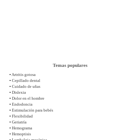
Temas populares
•
Artritis gotosa
•
Cepillado dental
•
Cuidado de uñas
•
Dislexia
•
Dolor en el hombre
•
Endodoncia
•
Estimulación para bebés
•
Flexibilidad
•
Geriatría
•
Hemograma
•
Hemoptisis
•
Lumbalgia mecánica